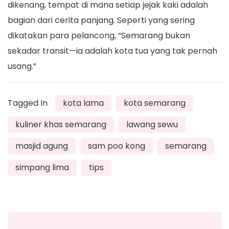
dikenang, tempat di mana setiap jejak kaki adalah
bagian dari cerita panjang. Seperti yang sering
dikatakan para pelancong, “Semarang bukan
sekadar transit—ia adalah kota tua yang tak pernah
usang.”
Tagged In
kota lama
kota semarang
kuliner khas semarang
lawang sewu
masjid agung
sam poo kong
semarang
simpang lima
tips
Post