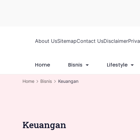
Skip
to
content
About Us
Sitemap
Contact Us
Disclaimer
Priv
Home
Bisnis
Lifestyle
Home
Bisnis
Keuangan
Keuangan