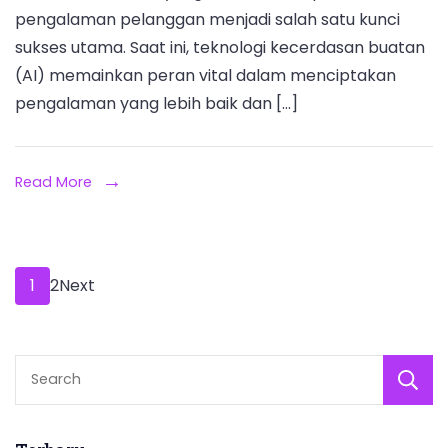
pengalaman pelanggan menjadi salah satu kunci
sukses utama. Saat ini, teknologi kecerdasan buatan
(AI) memainkan peran vital dalam menciptakan
pengalaman yang lebih baik dan […]
Read More
Paginasi
Page
Page
1
2
Next
pos