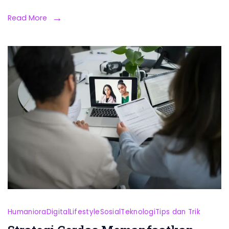
Read More
Humaniora
Digital
Lifestyle
Sosial
Teknologi
Tips dan Trik