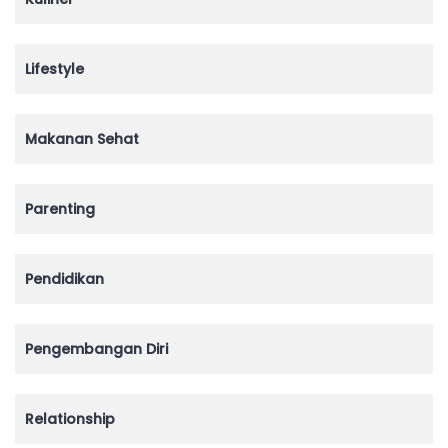
Lifestyle
Makanan Sehat
Parenting
Pendidikan
Pengembangan Diri
Relationship