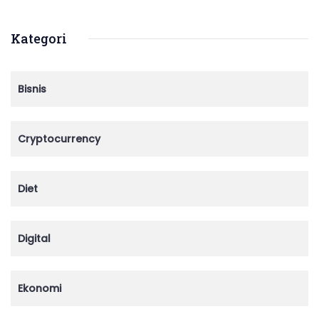
Kategori
Bisnis
Cryptocurrency
Diet
Digital
Ekonomi