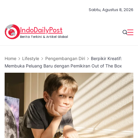
Skip
Sabtu, Agustus 8, 2026
to
content
IndoDailyPost
Berita Terkini & Artikel Global
Home
Lifestyle
Pengembangan Diri
Berpikir Kreatif:
Membuka Peluang Baru dengan Pemikiran Out of The Box