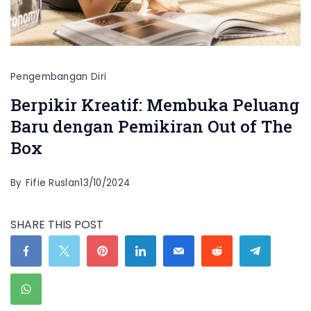
Pengembangan Diri
Berpikir Kreatif: Membuka Peluang
Baru dengan Pemikiran Out of The
Box
By
Fifie Ruslan
13/10/2024
SHARE THIS POST