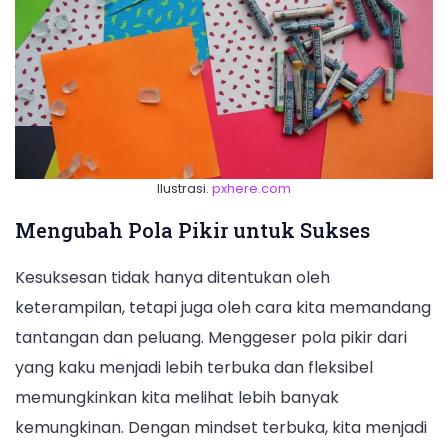
Ilustrasi.
pxhere.com
Mengubah Pola Pikir untuk Sukses
Kesuksesan tidak hanya ditentukan oleh
keterampilan, tetapi juga oleh cara kita memandang
tantangan dan peluang. Menggeser pola pikir dari
yang kaku menjadi lebih terbuka dan fleksibel
memungkinkan kita melihat lebih banyak
kemungkinan. Dengan mindset terbuka, kita menjadi