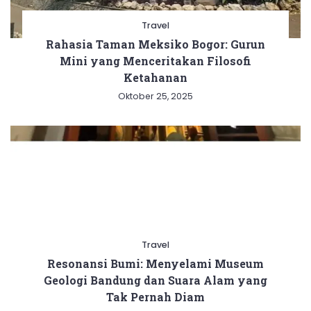
Travel
Rahasia Taman Meksiko Bogor: Gurun
Mini yang Menceritakan Filosofi
Ketahanan
Oktober 25, 2025
Travel
Resonansi Bumi: Menyelami Museum
Geologi Bandung dan Suara Alam yang
Tak Pernah Diam