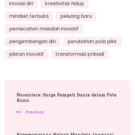
inovasi diri
kreativitas hidup
mindset terbuka
peluang baru
pemecahan masalah inovatif
pengembangan diri
perubahan pola pikir
pikiran inovatif
transformasi pribadi
Post
Nusantara: Surga Rempah Dunia dalam Peta
Navigation
Kuno
Previous
Kepemimpinan Nelson Mandela: Inspirasi