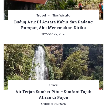
Travel
Tips Wisata
Budug Asu: Di Antara Kabut dan Padang
Rumput, Aku Menemukan Diriku
Oktober 22, 2025
Travel
Air Terjun Sumber Pitu – Simfoni Tujuh
Aliran di Pujon
Oktober 21, 2025